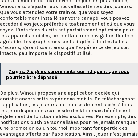
Dans un monde où tout devient de plus en plus mobile,
Winoui a su s’ajuster aux nouvelles attentes des joueurs.
Que vous attendiez votre train ou que vous soyez
confortablement installé sur votre canapé, vous pouvez
accéder à vos jeux préférés à tout moment et où que vous
soyez. L’interface du site est parfaitement optimisée pour
les appareils mobiles, permettant une navigation fluide et
agréable. Les graphismes sont adaptés à toutes tailles
d’écrans, garantissant ainsi que l’expérience de jeu soit
intacte, peu importe le dispositif utilisé.
7signs: 7 signes surprenants qui indiquent que vous
pourriez être dépassé
De plus, Winoui propose une application dédiée qui
enrichit encore cette expérience mobile. En téléchargeant
l’application, les joueurs ont non seulement accès à tous
les jeux disponibles sur le site desktop mais bénéficient
également de fonctionnalités exclusives. Par exemple, des
notifications push personnalisées pour ne jamais manquer
une promotion ou un tournoi important font partie des
avantages offerts par l’application. Ainsi, jouer n’est jamais