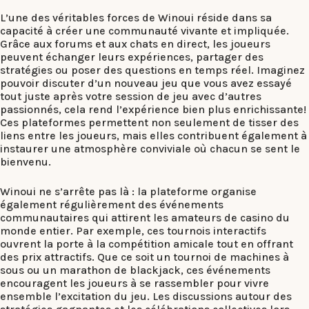
L’une des véritables forces de Winoui réside dans sa
capacité à créer une communauté vivante et impliquée.
Grâce aux forums et aux chats en direct, les joueurs
peuvent échanger leurs expériences, partager des
stratégies ou poser des questions en temps réel. Imaginez
pouvoir discuter d’un nouveau jeu que vous avez essayé
tout juste après votre session de jeu avec d’autres
passionnés, cela rend l’expérience bien plus enrichissante!
Ces plateformes permettent non seulement de tisser des
liens entre les joueurs, mais elles contribuent également à
instaurer une atmosphère conviviale où chacun se sent le
bienvenu.
Winoui ne s’arrête pas là : la plateforme organise
également régulièrement des événements
communautaires qui attirent les amateurs de casino du
monde entier. Par exemple, ces tournois interactifs
ouvrent la porte à la compétition amicale tout en offrant
des prix attractifs. Que ce soit un tournoi de machines à
sous ou un marathon de blackjack, ces événements
encouragent les joueurs à se rassembler pour vivre
ensemble l’excitation du jeu. Les discussions autour des