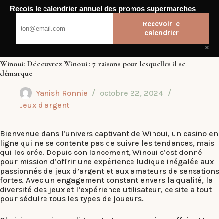
Passer
Recois le calendrier annuel des promos supermarches
au
Dub Club
contenu
Recevoir le
calendrier
×
Winoui: Découvrez Winoui : 7 raisons pour lesquelles il se
démarque
Yanish Ronnie
octobre 22, 2024
Jeux d'argent
Bienvenue dans l’univers captivant de Winoui, un casino en
ligne qui ne se contente pas de suivre les tendances, mais
qui les crée. Depuis son lancement, Winoui s’est donné
pour mission d’offrir une expérience ludique inégalée aux
passionnés de jeux d’argent et aux amateurs de sensations
fortes. Avec un engagement constant envers la qualité, la
diversité des jeux et l’expérience utilisateur, ce site a tout
pour séduire tous les types de joueurs.