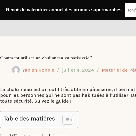
Passer
au
Recois le calendrier annuel des promos supermarches
contenu
Dub Club
Comment utiliser un chalumeau en pâtisserie ?
Yanish Ronnie
juillet 4, 2024
Matériel de Pât
Le chalumeau est un outil très utile en pâtisserie, il perme
pour les personnes qui ne sont pas habituées à l’utiliser. 
toute sécurité. Suivez le guide !
Table des matières