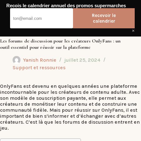
Passer
Recois le calendrier annuel des promos supermarches
au
Dub Club
contenu
Recevoir le
calendrier
×
Les forums de discussion pour les créateurs OnlyFans : un
outil essentiel pour réussir sur la plateforme
Yanish Ronnie
juillet 25, 2024
Support et ressources
OnlyFans est devenu en quelques années une plateforme
incontournable pour les créateurs de contenu adulte. Avec
son modèle de souscription payante, elle permet aux
créateurs de monétiser leur contenu et de construire une
communauté fidèle. Mais pour réussir sur OnlyFans, il est
important de bien s’informer et d’échanger avec d’autres
créateurs. C’est là que les forums de discussion entrent en
jeu.