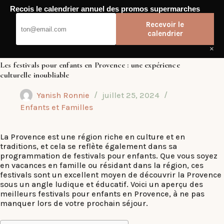
Passer
Recois le calendrier annuel des promos supermarches
au
Dub Club
contenu
Recevoir le
calendrier
×
Les festivals pour enfants en Provence : une expérience
culturelle inoubliable
Yanish Ronnie
juillet 25, 2024
Enfants et Familles
La Provence est une région riche en culture et en
traditions, et cela se reflète également dans sa
programmation de festivals pour enfants. Que vous soyez
en vacances en famille ou résidant dans la région, ces
festivals sont un excellent moyen de découvrir la Provence
sous un angle ludique et éducatif. Voici un aperçu des
meilleurs festivals pour enfants en Provence, à ne pas
manquer lors de votre prochain séjour.