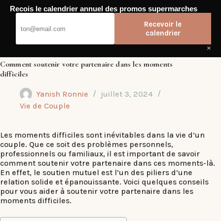
Passer
Recois le calendrier annuel des promos supermarches
au
Dub Club
contenu
Recevoir le
calendrier
×
Comment soutenir votre partenaire dans les moments
difficiles
Yanish Ronnie
juillet 3, 2024
Vie de Couple
Les moments difficiles sont inévitables dans la vie d’un
couple. Que ce soit des problèmes personnels,
professionnels ou familiaux, il est important de savoir
comment soutenir votre partenaire dans ces moments-là.
En effet, le soutien mutuel est l’un des piliers d’une
relation solide et épanouissante. Voici quelques conseils
pour vous aider à soutenir votre partenaire dans les
moments difficiles.